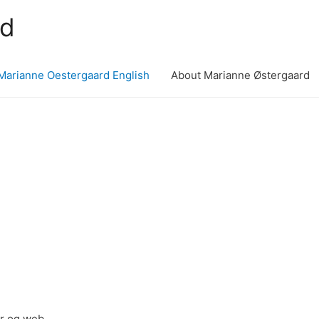
rd
Marianne Oestergaard English
About Marianne Østergaard
er og web